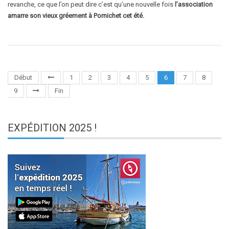
revanche, ce que l’on peut dire c’est qu’une nouvelle fois
l’association
amarre son vieux gréement à Pornichet cet été.
Début
1
2
3
4
5
6
7
8
9
Fin
EXPÉDITION
2025 !