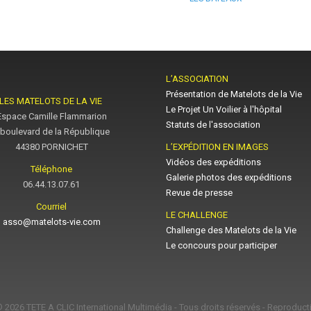
L’ASSOCIATION
Présentation de Matelots de la Vie
LES MATELOTS DE LA VIE
Le Projet Un Voilier à l'hôpital
Espace Camille Flammarion
Statuts de l'association
 boulevard de la République
44380 PORNICHET
L’EXPÉDITION EN IMAGES
Vidéos des expéditions
Téléphone
Galerie photos des expéditions
06.44.13.07.61
Revue de presse
Courriel
LE CHALLENGE
asso@matelots-vie.com
Challenge des Matelots de la Vie
Le concours pour participer
© 2026
TETE A CLIC International Multimédia
- Tous droits réservés - Reproducti