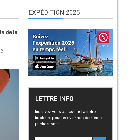
EXPÉDITION
2025 !
ts de la
de
LETTRE
INFO
Inscrivez-vous par courriel à notre
infolettre pour recevoir nos dernières
publications !