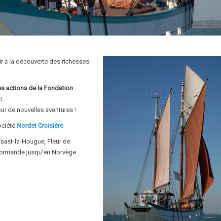
tir à la découverte des richesses
es actions de la Fondation
t.
our de nouvelles aventures !
société
Nordet Croisière
.
Vaast-la-Hougue, Fleur de
 normande jusqu'en Norvège.