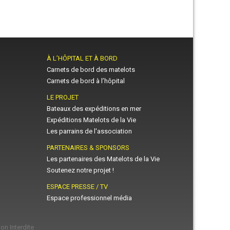
À L’HÔPITAL ET À BORD
Carnets de bord des matelots
Carnets de bord à l’hôpital
LE PROJET
Bateaux des expéditions en mer
Expéditions Matelots de la Vie
Les parrains de l'association
PARTENAIRES & SPONSORS
Les partenaires des Matelots de la Vie
Soutenez notre projet !
ESPACE PRESSE / TV
Espace professionnel média
on Interdite