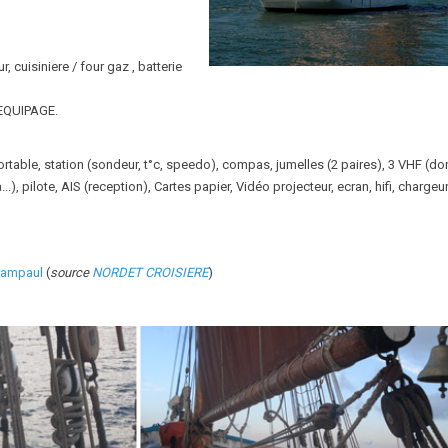
, cuisiniere / four gaz , batterie
 EQUIPAGE.
table, station (sondeur, t°c, speedo), compas, jumelles (2 paires), 3 VHF (do
), pilote, AIS (reception), Cartes papier, Vidéo projecteur, ecran, hifi, chargeu
 Lampaul
(
source
NORDET CROISIERE
)