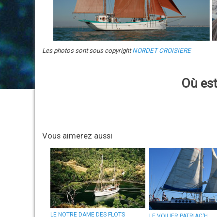
Les photos sont sous copyright
NORDET CROISIERE
Où est
Vous aimerez aussi
LE NOTRE DAME DES FLOTS
LE VOILIER PATRIAC'H