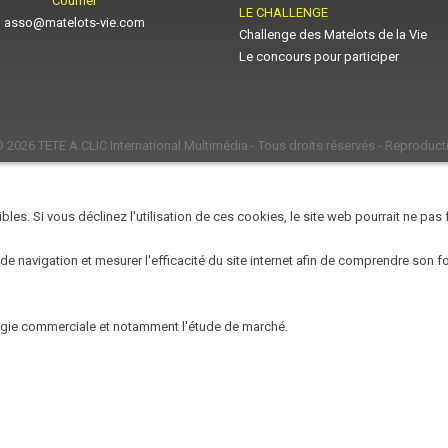
Courriel
LE CHALLENGE
asso@matelots-vie.com
Challenge des Matelots de la Vie
Le concours pour participer
© 2026
TETE A CLIC International Multimédia
- Tous droits réservés - Reproducti
les. Si vous déclinez l'utilisation de ces cookies, le site web pourrait ne pas
 de navigation et mesurer l'efficacité du site internet afin de comprendre son 
égie commerciale et notamment l'étude de marché.