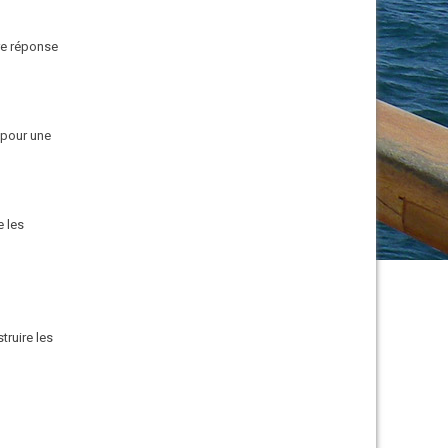
re réponse
 pour une
e les
truire les