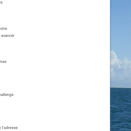
nt
votre
e avancer
gmes
Challenge
:
 l'adresse