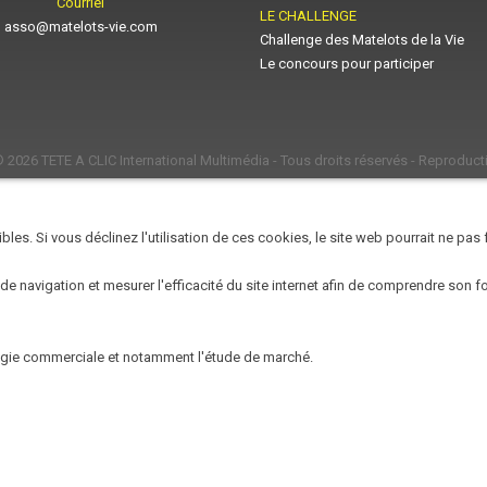
Courriel
LE CHALLENGE
asso@matelots-vie.com
Challenge des Matelots de la Vie
Le concours pour participer
© 2026
TETE A CLIC International Multimédia
- Tous droits réservés - Reproducti
les. Si vous déclinez l'utilisation de ces cookies, le site web pourrait ne pas
 de navigation et mesurer l'efficacité du site internet afin de comprendre son 
égie commerciale et notamment l'étude de marché.