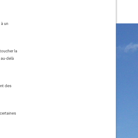
 à un
 toucher la
 au-delà
ent des
certaines