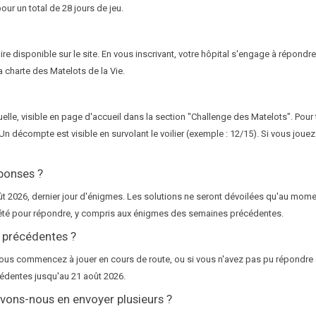
ur un total de 28 jours de jeu.
ire disponible sur le site. En vous inscrivant, votre hôpital s'engage à répondre
a charte des Matelots de la Vie.
tuelle, visible en page d'accueil dans la section "Challenge des Matelots". Pour
Un décompte est visible en survolant le voilier (exemple : 12/15). Si vous jouez
ponses ?
 2026, dernier jour d'énigmes. Les solutions ne seront dévoilées qu'au mom
t l'été pour répondre, y compris aux énigmes des semaines précédentes.
 précédentes ?
 vous commencez à jouer en cours de route, ou si vous n'avez pas pu répondre 
cédentes jusqu'au 21 août 2026.
uvons-nous en envoyer plusieurs ?