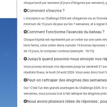
chaque lundi par semaine (4 jours d'énigmes par semaine), po
Comment s'inscrire ?
L'inscription au Challenge 2026 est obligatoire via un formula
minimum de 15 jours de jeux sur les 7 semaines, et à signer l
Comment fonctionne l'avancée du bateau ?
Chaque hôpital est représenté par un voilier sur une carte vir
terre ferme, votre voilier devra cumuler 15 bonnes réponses. 
de 15 jours, le compteur continue (exemple : 19/15).
Jusqu'à quand pouvons-nous envoyer nos ré
Vous pouvez envoyer vos réponses jusqu'au vendredi 21 août
résultats finaux, le lundi 24 août 2026. Vous avez donc tou
Peut-on rattraper des énigmes des semaines
Oui ! C'est l'un des grands avantages du Challenge 2026. Si
semaines, vous pouvez tout à fait rattraper les énigmes pré
Nous avons plusieurs idées de réponses ; po