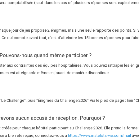
sera comptabilisée (sauf dans les cas où plusieurs réponses sont expliciteme
Chaque jour de jeu propose 2 énigmes, mais une seule rapporte des points. Si 
. Ce qui compte avant tout, c'est d'atteindre les 15 bonnes réponses pour fair
é. Pouvons-nous quand même participer ?
pter aux contraintes des équipes hospitalières. Vous pouvez rattraper les éni
onses est atteignable même en jouant de manière discontinue.
e "Le Challenge", puis "Énigmes du Challenge 2026" Via le pied de page : lien "
ecevons aucun accusé de réception. Pourquoi ?
 créée pour chaque hôpital participant au Challenge 2026. Elle prend la forme 
nse a bien été reçue, connectez-vous à
https://www.matelots-vie.com/mail
avec