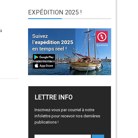
EXPÉDITION
2025 !
 à
LETTRE
INFO
Inscrivez-vous par courriel à notre
infolettre pour recevoir nos dernières
publications !