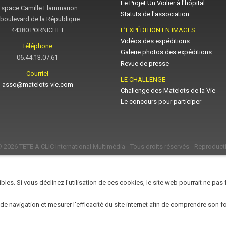
Le Projet Un Voilier à l'hôpital
Espace Camille Flammarion
Statuts de l'association
 boulevard de la République
44380 PORNICHET
L’EXPÉDITION EN IMAGES
Vidéos des expéditions
Téléphone
Galerie photos des expéditions
06.44.13.07.61
Revue de presse
Courriel
LE CHALLENGE
asso@matelots-vie.com
Challenge des Matelots de la Vie
Le concours pour participer
© 2026
TETE A CLIC International Multimédia
- Tous droits réservés - Reproducti
les. Si vous déclinez l'utilisation de ces cookies, le site web pourrait ne pas
 de navigation et mesurer l'efficacité du site internet afin de comprendre son 