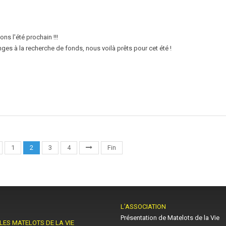
s l'été prochain !!!
es à la recherche de fonds, nous voilà prêts pour cet été !
1
2
3
4
Fin
L’ASSOCIATION
Présentation de Matelots de la Vie
LES MATELOTS DE LA VIE