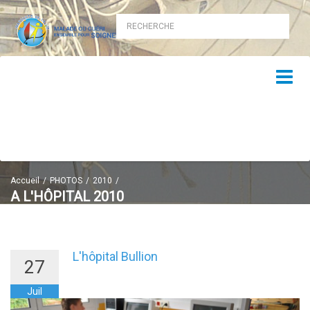
Accueil
PHOTOS
2010
A L'HÔPITAL 2010
Hôpitaux 2010
L'hôpital Bullion
27
Juil