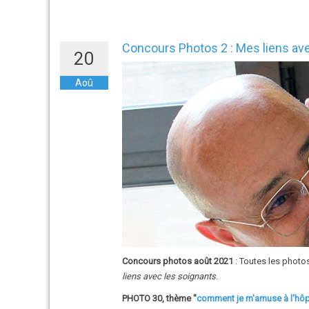
Hôpital 2021
Concours Photos 2 : Mes liens av
20
Aoû
Concours photos août 2021
: Toutes les photo
liens avec les soignants
.
PHOTO 30, thème "
comment je m'amuse à l'hôp