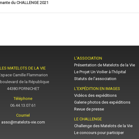
agnante du CHALLENGE 2021
L’ASSOCIATION
Présentation de Matelots de la Vie
LES MATELOTS DE LA VIE
Le Projet Un Voilier à l'hôpital
Espace Camille Flammarion
Statuts de l'association
 boulevard de la République
44380 PORNICHET
L’EXPÉDITION EN IMAGES
Vidéos des expéditions
Téléphone
Galerie photos des expéditions
06.44.13.07.61
Revue de presse
Courriel
LE CHALLENGE
asso@matelots-vie.com
Challenge des Matelots de la Vie
Le concours pour participer