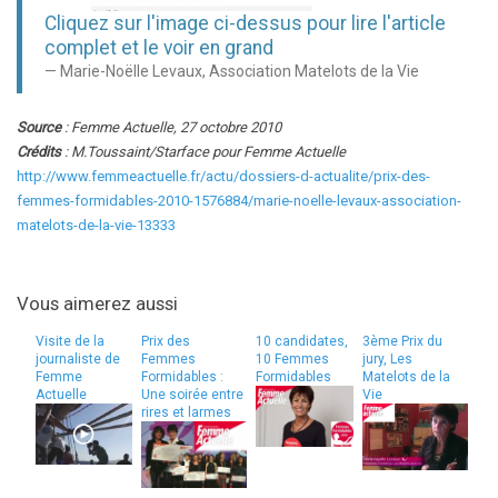
Cliquez sur l'image ci-dessus pour lire l'article
complet et le voir en grand
Marie-Noëlle Levaux, Association Matelots de la Vie
Source
:
Femme Actuelle, 27 octobre 2010
Crédits
: M.Toussaint/Starface pour Femme Actuelle
http://www.femmeactuelle.fr/actu/dossiers-d-actualite/prix-des-
femmes-formidables-2010-1576884/marie-noelle-levaux-association-
matelots-de-la-vie-13333
Vous aimerez aussi
Visite de la
Prix des
10 candidates,
3ème Prix du
journaliste de
Femmes
10 Femmes
jury, Les
Femme
Formidables :
Formidables
Matelots de la
Actuelle
Une soirée entre
Vie
rires et larmes