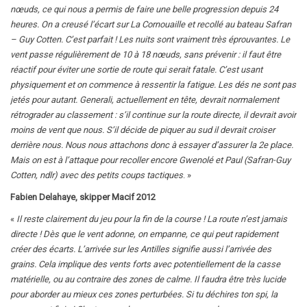
nœuds, ce qui nous a permis de faire une belle progression depuis 24
heures. On a creusé l’écart sur La Cornouaille et recollé au bateau Safran
– Guy Cotten. C’est parfait ! Les nuits sont vraiment très éprouvantes. Le
vent passe régulièrement de 10 à 18 nœuds, sans prévenir : il faut être
réactif pour éviter une sortie de route qui serait fatale. C’est usant
physiquement et on commence à ressentir la fatigue. Les dés ne sont pas
jetés pour autant. Generali, actuellement en tête, devrait normalement
rétrograder au classement : s’il continue sur la route directe, il devrait avoir
moins de vent que nous. S’il décide de piquer au sud il devrait croiser
derrière nous. Nous nous attachons donc à essayer d’assurer la 2e place.
Mais on est à l’attaque pour recoller encore Gwenolé et Paul (Safran-Guy
Cotten, ndlr) avec des petits coups tactiques
. »
Fabien Delahaye, skipper Macif 2012
«
Il reste clairement du jeu pour la fin de la course ! La route n’est jamais
directe ! Dès que le vent adonne, on empanne, ce qui peut rapidement
créer des écarts. L’arrivée sur les Antilles signifie aussi l’arrivée des
grains. Cela implique des vents forts avec potentiellement de la casse
matérielle, ou au contraire des zones de calme. Il faudra être très lucide
pour aborder au mieux ces zones perturbées. Si tu déchires ton spi, la