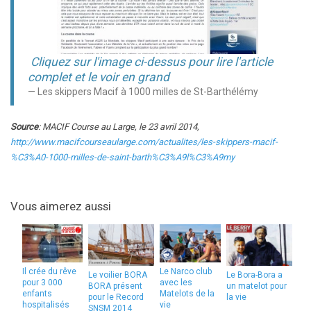
Cliquez sur l'image ci-dessus pour lire l'article
complet et le voir en grand
Les skippers Macif à 1000 milles de St-Barthélémy
Source
: MACIF Course au Large, le 23 avril 2014,
http://www.macifcourseaularge.com/actualites/les-skippers-macif-
%C3%A0-1000-milles-de-saint-barth%C3%A9l%C3%A9my
Vous aimerez aussi
Il crée du rêve
Le Narco club
Le voilier BORA
Le Bora-Bora a
pour 3 000
avec les
BORA présent
un matelot pour
enfants
Matelots de la
pour le Record
la vie
hospitalisés
vie
SNSM 2014