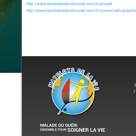
http://www.lasolidaireduchocolat.com/fr/accueil
http://www.lasolidaireduchocolat.com/fr/course/cartographie
7