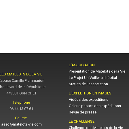
L’ASSOCIATION
Présentation de Matelots de la Vie
LES MATELOTS DE LA VIE
Le Projet Un Voilier à l'hôpital
Espace Camille Flammarion
Statuts de l'association
 boulevard de la République
44380 PORNICHET
L’EXPÉDITION EN IMAGES
Vidéos des expéditions
Téléphone
Galerie photos des expéditions
06.44.13.07.61
Revue de presse
Courriel
LE CHALLENGE
asso@matelots-vie.com
Challenge des Matelots de la Vie