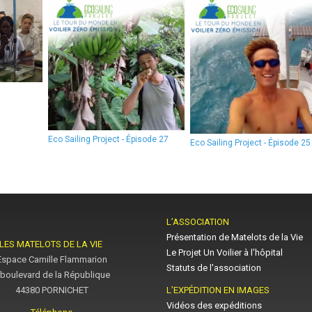
Eco Sailing Project - Épisode 27
Eco Sailing Project - Épisode 25
L’ASSOCIATION
Présentation de Matelots de la Vie
LES MATELOTS DE LA VIE
Le Projet Un Voilier à l'hôpital
Espace Camille Flammarion
Statuts de l'association
 boulevard de la République
44380 PORNICHET
L’EXPÉDITION EN IMAGES
Vidéos des expéditions