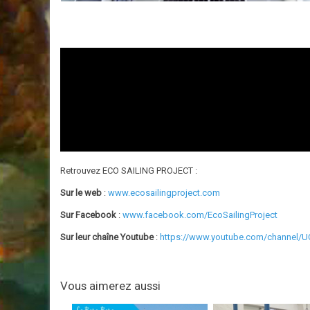
Retrouvez ECO SAILING PROJECT :
Sur le web
:
www.ecosailingproject.com
Sur Facebook
:
www.facebook.com/EcoSailingProject
Sur leur chaîne Youtube
:
https://www.youtube.com/channel/
Vous aimerez aussi