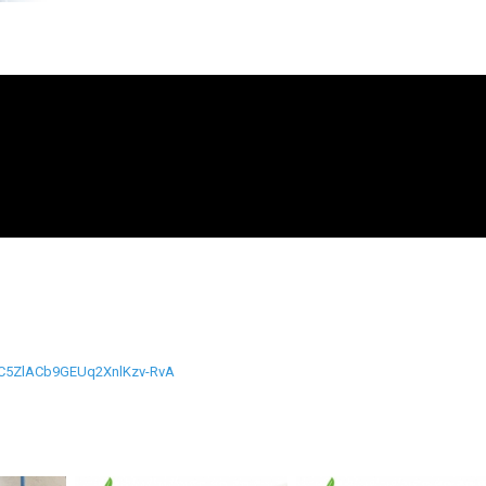
UC5ZlACb9GEUq2XnlKzv-RvA