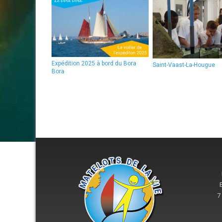
Expédition 2025 à bord du Bora
Saint-Vaast-La-Hougue
Bora
7