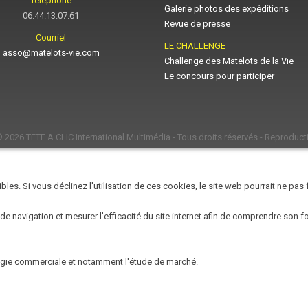
Téléphone
Galerie photos des expéditions
06.44.13.07.61
Revue de presse
Courriel
LE CHALLENGE
asso@matelots-vie.com
Challenge des Matelots de la Vie
Le concours pour participer
© 2026
TETE A CLIC International Multimédia
- Tous droits réservés - Reproducti
les. Si vous déclinez l'utilisation de ces cookies, le site web pourrait ne pas
 de navigation et mesurer l'efficacité du site internet afin de comprendre son 
égie commerciale et notamment l'étude de marché.