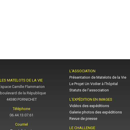
L’ASSOCIATION
Présentation de Matelots de la Vie
LES MATELOTS DE LA VIE
Le Projet Un Voilier à l'hôpital
Espace Camille Flammarion
Statuts de l'association
 boulevard de la République
44380 PORNICHET
L’EXPÉDITION EN IMAGES
Vidéos des expéditions
Téléphone
Galerie photos des expéditions
06.44.13.07.61
Revue de presse
Courriel
LE CHALLENGE