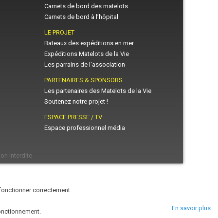
Carnets de bord des matelots
Carnets de bord à l’hôpital
LE PROJET
Bateaux des expéditions en mer
Expéditions Matelots de la Vie
Les parrains de l'association
PARTENAIRES & SPONSORS
Les partenaires des Matelots de la Vie
Soutenez notre projet !
ESPACE PRESSE / TV
Espace professionnel média
on Interdite
 fonctionner correctement.
En savoir plus
fonctionnement.