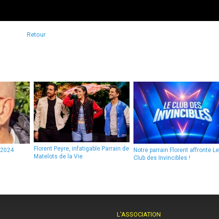
Retour
Florent Peyre, infatigable Parrain de
n 2024
Notre parrain Florent affronte Le
Matelots de la Vie
Club des Invincibles !
L’ASSOCIATION