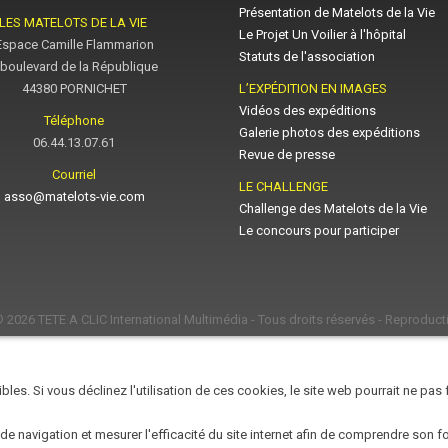
Présentation de Matelots de la Vie
LES MATELOTS DE LA VIE
Le Projet Un Voilier à l'hôpital
Espace Camille Flammarion
Statuts de l'association
 boulevard de la République
44380 PORNICHET
L’EXPÉDITION EN IMAGES
Vidéos des expéditions
Téléphone
Galerie photos des expéditions
06.44.13.07.61
Revue de presse
Courriel
LE CHALLENGE
asso@matelots-vie.com
Challenge des Matelots de la Vie
Le concours pour participer
© 2026
TETE A CLIC International Multimédia
- Tous droits réservés - Reproducti
les. Si vous déclinez l'utilisation de ces cookies, le site web pourrait ne pas
 de navigation et mesurer l'efficacité du site internet afin de comprendre son 