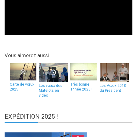
Vous aimerez aussi
Carte de vœux
Très bonne
Les vœux des
Les Vœux 2018
2025
année 2023 !
Matelots en
du Président
vidéo
EXPÉDITION
2025 !