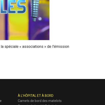
 la spéciale « associations » de l’émission
À L’HÔPITAL ET À BORD
ie
Carnets de bord des matelots