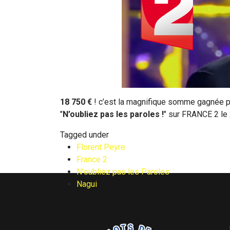
18 750 €
! c’est la magnifique somme gagnée 
"
N’oubliez pas les paroles
!
" sur FRANCE 2 le 2
Tagged under
Florent Peyre
France 2
N'oubliez pas les Paroles
Nagui