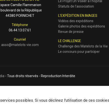
Le Projet Un Voilier à l'hôpital
Espace Camille Flammarion
Statuts de l'association
 boulevard de la République
44380 PORNICHET
L’EXPÉDITION EN IMAGES
Vidéos des expéditions
Téléphone
Galerie photos des expéditions
06.44.13.07.61
Revue de presse
Courriel
LE CHALLENGE
asso@matelots-vie.com
Challenge des Matelots de la Vie
Le concours pour participer
dia
- Tous droits réservés - Reproduction Interdite
ervices possibles. Si vous déclinez l'utilisation de ces cookies