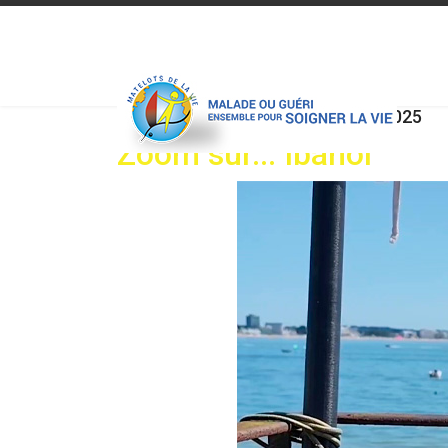
Displaying items by tag: matelots2025
Zoom sur... Ibanol