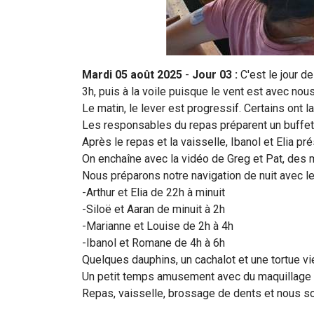
Mardi 05 août
2025
-
Jour 03 :
C'est le jour d
3h, puis à la voile puisque le vent est avec no
Le matin, le lever est progressif. Certains ont 
Les responsables du repas préparent un buffet d
Après le repas et la vaisselle, Ibanol et Elia p
On enchaîne avec la vidéo de Greg et Pat, des m
Nous préparons notre navigation de nuit avec le
-Arthur et Elia de 22h à minuit
-Siloë et Aaran de minuit à 2h
-Marianne et Louise de 2h à 4h
-Ibanol et Romane de 4h à 6h
Quelques dauphins, un cachalot et une tortue vi
Un petit temps amusement avec du maquillage fl
Repas, vaisselle, brossage de dents et nous so