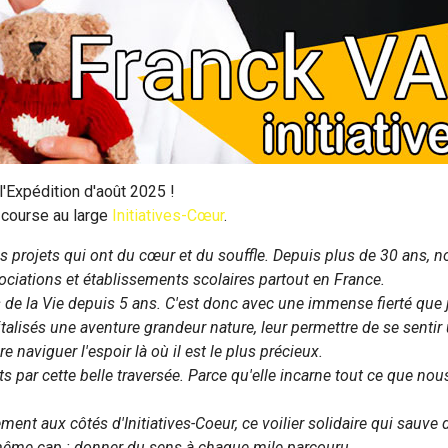
'Expédition d'août 2025 !
de course au large
Initiatives-Cœur
.
 projets qui ont du cœur et du souffle. Depuis plus de 30 ans, n
ociations et établissements scolaires partout en France.
s de la Vie depuis 5 ans. C'est donc avec une immense fierté que je
italisés une aventure grandeur nature, leur permettre de se senti
e naviguer l'espoir là où il est le plus précieux.
ts par cette belle traversée. Parce qu'elle incarne tout ce que nous
ement aux côtés d'Initiatives-Coeur, ce voilier solidaire qui sauv
même cap : donner du sens à chaque mile parcouru.