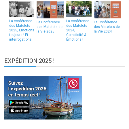
La conférence
La conférence
La Conférence
La Conférence
des Matelots
des Matelots
des Matelots de
des Matelots de
2025, Émotions
2024,
la Vie 2025
la Vie 2024
toujours ! Et
Complicité &
interrogations
Émotions !
EXPÉDITION
2025 !