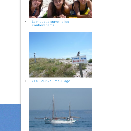
La mouette surveille les
contrevenants
« La Fleur » au mouillage