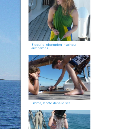
Bidouric, champion invaincu
aux dames
Emma, la tête dans le seau