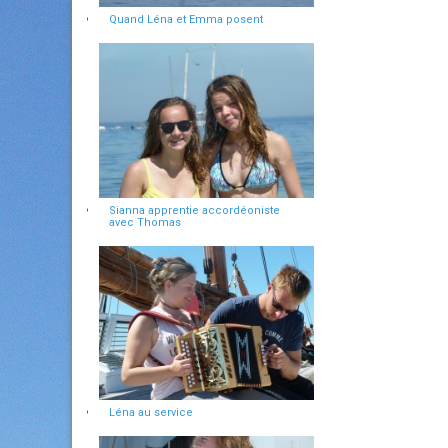
Quand Léna et Emma posent
Sianna apprentie accordéoniste
avec Thomas
Léna au service