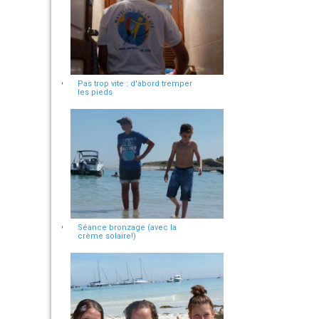
Pas trop vite : d'abord tremper
les pieds
Séance bronzage (avec la
crème solaire!)