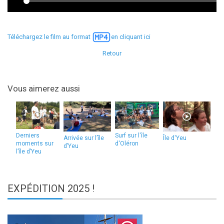
Téléchargez le film au format
en cliquant ici
Retour
Vous aimerez aussi
Derniers
Surf sur l'île
Arrivée sur l’île
Île d'Yeu
moments sur
d'Oléron
d’Yeu
l’île d’Yeu
EXPÉDITION
2025 !