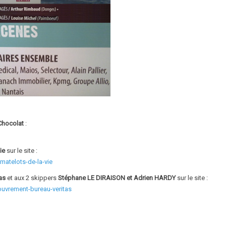
Chocolat
:
ie
sur le site :
matelots-de-la-vie
as
et aux 2 skippers
Stéphane LE DIRAISON et Adrien HARDY
sur le site :
ouvrement-bureau-veritas