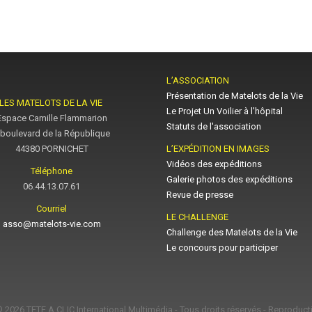
L’ASSOCIATION
Présentation de Matelots de la Vie
LES MATELOTS DE LA VIE
Le Projet Un Voilier à l'hôpital
Espace Camille Flammarion
Statuts de l'association
 boulevard de la République
44380 PORNICHET
L’EXPÉDITION EN IMAGES
Vidéos des expéditions
Téléphone
Galerie photos des expéditions
06.44.13.07.61
Revue de presse
Courriel
LE CHALLENGE
asso@matelots-vie.com
Challenge des Matelots de la Vie
Le concours pour participer
© 2026
TETE A CLIC International Multimédia
- Tous droits réservés - Reproducti