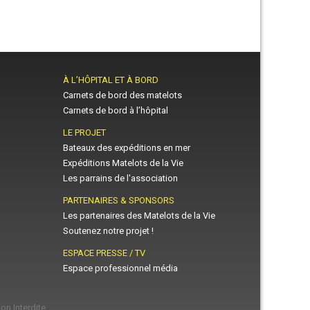
À L’HÔPITAL ET À BORD
Carnets de bord des matelots
Carnets de bord à l’hôpital
LE PROJET
Bateaux des expéditions en mer
Expéditions Matelots de la Vie
Les parrains de l'association
PARTENAIRES & SPONSORS
Les partenaires des Matelots de la Vie
Soutenez notre projet !
ESPACE PRESSE / TV
Espace professionnel média
on Interdite