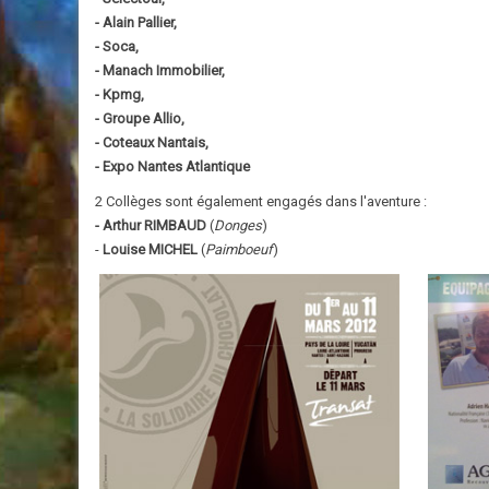
- Alain Pallier,
- Soca,
- Manach Immobilier,
- Kpmg,
- Groupe Allio,
- Coteaux Nantais,
- Expo Nantes Atlantique
2 Collèges sont également engagés dans l'aventure :
- Arthur RIMBAUD
(
Donges
)
-
Louise MICHEL
(
Paimboeuf
)