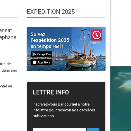
EXPÉDITION
2025 !
ansat
téphane
ttra de
ta dans ses
donné en
LETTRE
INFO
Inscrivez-vous par courriel à notre
infolettre pour recevoir nos dernières
publications !