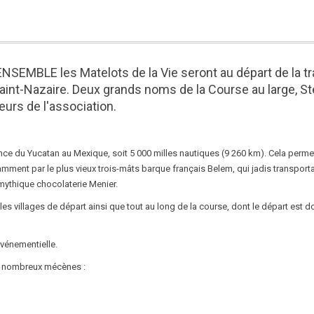
SEMBLE les Matelots de la Vie seront au départ de la tr
Saint-Nazaire. Deux grands noms de la Course au large, S
eurs de l'association.
ince du Yucatan au Mexique, soit 5 000 milles nautiques (9 260 km). Cela perme
amment par le plus vieux trois-mâts barque français Belem, qui jadis transpor
mythique chocolaterie Menier.
les villages de départ ainsi que tout au long de la course, dont le départ est 
événementielle.
e nombreux mécènes :