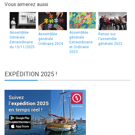
Vous aimerez aussi
Assemblée
Assemblée
Assemblée
Retour sur
Générale
générale
générale
l'assemble
Extraordinaire
Extraordinaire
Ordinaire 2024
générale 2022
du 15/11/2025
et Ordinaire
2023
EXPÉDITION
2025 !