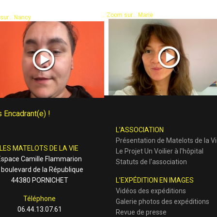
Zoom sur... Marie
ur... Nancy
 Encadrant(e) !
L’ASSOCIATION
Présentation de Matelots de la V
LES MATELOTS DE LA VIE
Le Projet Un Voilier à l'hôpital
Espace Camille Flammarion
Statuts de l'association
 boulevard de la République
44380 PORNICHET
L’EXPÉDITION EN IMAGES
Vidéos des expéditions
Téléphone
Galerie photos des expéditions
06.44.13.07.61
Revue de presse