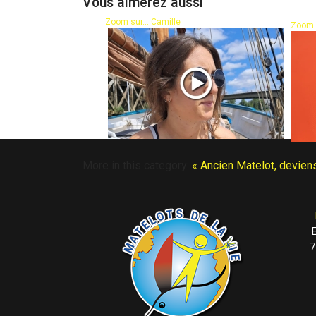
Vous aimerez aussi
Zoom sur... Camille
Zoom s
More in this category:
« Ancien Matelot, deviens
7