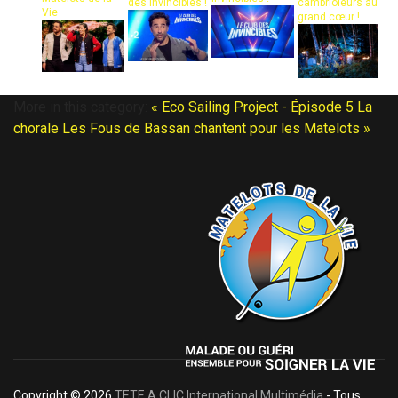
des invincibles !
cambrioleurs au
Vie
grand cœur !
More in this category:
« Eco Sailing Project - Épisode 5
La
chorale Les Fous de Bassan chantent pour les Matelots »
Copyright © 2026
TETE A CLIC International Multimédia
- Tous