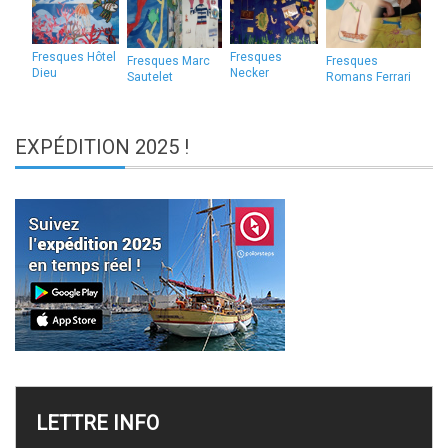
Fresques Hôtel
Fresques
Fresques Marc
Fresques
Dieu
Necker
Sautelet
Romans Ferrari
EXPÉDITION
2025 !
LETTRE
INFO