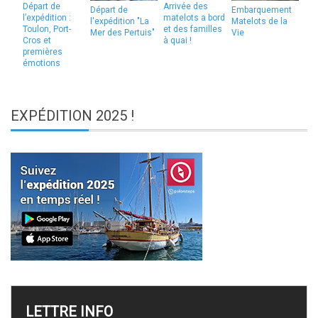
Départ de
Arrivée des
Départ de
Embarquement
l’expédition :
matelots a bord
l'expédition "La
Matelots de la
Toulon, Port-
et des familles
Mer des Pertuis"
Vie
Cros et
à quai !
premières
émotions
EXPÉDITION
2025 !
LETTRE
INFO