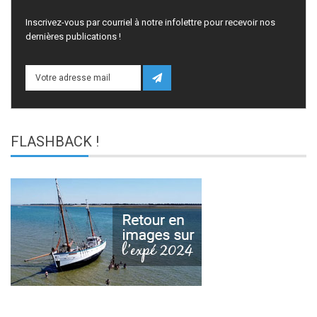
Inscrivez-vous par courriel à notre infolettre pour recevoir nos
dernières publications !
FLASHBACK
!