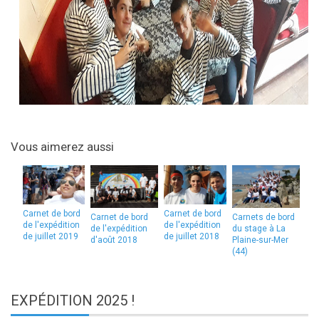
Vous aimerez aussi
Carnet de bord
Carnet de bord
Carnet de bord
Carnets de bord
de l'expédition
de l'expédition
de l'expédition
du stage à La
de juillet 2019
de juillet 2018
d'août 2018
Plaine-sur-Mer
(44)
EXPÉDITION
2025 !