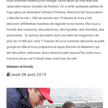
nous sommes revenus pour manger. Notre repas du midi était une
ratatouille maison (recette de Nolann). On a refait quelques parties de
loup-garou en attendant l’arrivée d’Orlanne, directrice de l’association
« dévoiler la mer ». Elle est arrivée vers 15 heures et nous a fait
découvrir différentes manières de regarder la vie marine. Elle nous a
montré des crustacés, des planctons, des faucilles, des trilobites, des
ammonites… Et surtout des dents dont une dent de mégalodon de
plus de 15 000 ans. Vers 17 heures 30 nous sommes retournés en petit
groupe en ville et nous préparons le repas (Roméo et Maïwenn) qui
est des pâtes carbonara. Nous devions partir aujourd’hui mais nous
n’avons pas pu car il faisait beau mais trop de vent.
Maïwenn et Roméo
Jeudi 08 août 2019