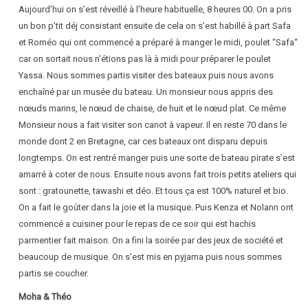
Aujourd’hui on s’est réveillé à l’heure habituelle, 8 heures 00. On a pris
un bon p’tit déj consistant ensuite de cela on s’est habillé à part Safa
et Roméo qui ont commencé a préparé à manger le midi, poulet “Safa“
car on sortait nous n’étions pas là à midi pour préparer le poulet
Yassa. Nous sommes partis visiter des bateaux puis nous avons
enchaîné par un musée du bateau. Un monsieur nous appris des
nœuds marins, le nœud de chaise, de huit et le nœud plat. Ce même
Monsieur nous a fait visiter son canot à vapeur. Il en reste 70 dans le
monde dont 2 en Bretagne, car ces bateaux ont disparu depuis
longtemps. On est rentré manger puis une sorte de bateau pirate s’est
amarré à coter de nous. Ensuite nous avons fait trois petits ateliers qui
sont : gratounette, tawashi et déo. Et tous ça est 100% naturel et bio.
On a fait le goûter dans la joie et la musique. Puis Kenza et Nolann ont
commencé a cuisiner pour le repas de ce soir qui est hachis
parmentier fait maison. On a fini la soirée par des jeux de société et
beaucoup de musique. On s’est mis en pyjama puis nous sommes
partis se coucher.
Moha & Théo