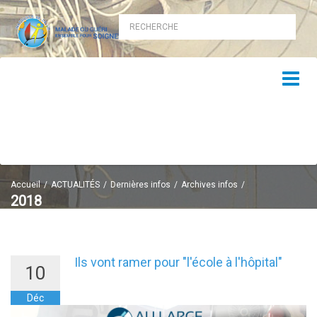
Accueil
ACTUALITÉS
Dernières infos
Archives infos
2018
2018
Ils vont ramer pour "l'école à l'hôpital"
10
Déc