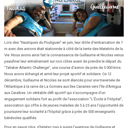
Lors des "Nautiques du Pouliguen" en juin, leur drôle d'embarcation de 7
m avec des avirons était stationnée à côté de la tente des Matelots de la
Vie. Nous avons ainsi fait la connaissance de Guillaume et Nicolas venus
peaufiner leur entraînement sur nos côtes avant de prendre le départ du
"Talisker Atlantic Challenge", une course d'aviron de près de 5 000 kms.
Nous avons échangé et aimé leur projet sportif et solidaire. Ce 12
décembre, Guillaume et Nicolas se sont élancés pour une traversée de
l'Atlantique à la rame de La Gomera aux îles Canaries vers l'île d'Antigua
aux Caraïbes. Un véritable défi sportif qui s'accompagne d'un
engagement solidaire fort au profit de l'association "L'École à l'Hôpital",
association qui offre à de jeunes malades de 5 à 25 ans l'opportunité de
poursuivre leur scolarité à l'hôpital grâce à près de 500 enseignants
bénévoles qualifiés.
Pour en savoir plus, n'hésitez pas à suivre l'aventure de Guillaume et