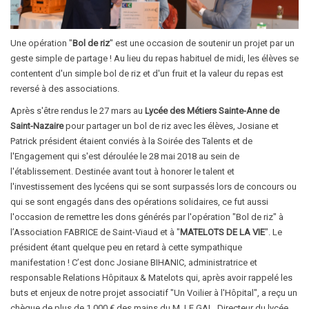
Une opération "
Bol de riz
" est une occasion de soutenir un projet par un
geste simple de partage ! Au lieu du repas habituel de midi, les élèves se
contentent d'un simple bol de riz et d'un fruit et la valeur du repas est
reversé à des associations.
Après s'être rendus le 27 mars au
Lycée des Métiers Sainte-Anne de
Saint-Nazaire
pour partager un bol de riz avec les élèves, Josiane et
Patrick président étaient conviés à la Soirée des Talents et de
l'Engagement qui s'est déroulée le 28 mai 2018 au sein de
l'établissement. Destinée avant tout à honorer le talent et
l'investissement des lycéens qui se sont surpassés lors de concours ou
qui se sont engagés dans des opérations solidaires, ce fut aussi
l'occasion de remettre les dons générés par l'opération "Bol de riz" à
l’Association FABRICE de Saint-Viaud et à "
MATELOTS DE LA VIE
". Le
président étant quelque peu en retard à cette sympathique
manifestation ! C’est donc Josiane BIHANIC, administratrice et
responsable Relations Hôpitaux & Matelots qui, après avoir rappelé les
buts et enjeux de notre projet associatif "Un Voilier à l'Hôpital", a reçu un
chèque de plus de 1 000 € des mains du M. LE GAL, Directeur du lycée,