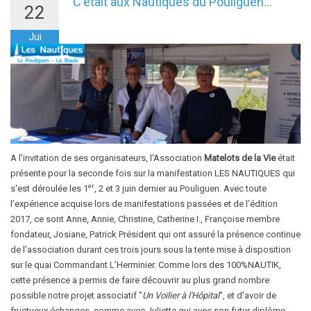
C'était aux Nautiques du Pouliguen...
22
Jui
A l'invitation de ses organisateurs, l'Association
Matelots de la Vie
était
présente pour la seconde fois sur la manifestation LES NAUTIQUES qui
er
s'est déroulée les 1
, 2 et 3 juin dernier au Pouliguen. Avec toute
l’expérience acquise lors de manifestations passées et de l’édition
2017, ce sont Anne, Annie, Christine, Catherine I., Françoise membre
fondateur, Josiane, Patrick Président qui ont assuré la présence continue
de l’association durant ces trois jours sous la tente mise à disposition
sur le quai Commandant L’Herminier. Comme lors des 100%NAUTIK,
cette présence a permis de faire découvrir au plus grand nombre
possible notre projet associatif "
Un Voilier à l'Hôpital
", et d'avoir de
fructueux échanges, comme avec Juliette qui avec son futur diplôme