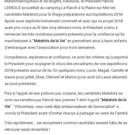
Matelots&Hôpitaux et de Brigitte, bénévole, le Président Patrick
LEMESLE accueillait au camping Le Ranch à la Plaine sur Mer les
candidats Matelots pour le Stage préparatoire aux Expéditions 2018.
Après avoir explicité brièvement comment et avec qui ce projet 2018
avait pris corps au fil des cinq derniers mois, le Président a tenu à
remercier les très nombreux parents présents pour la confiance qu'ils
manifestaient à "
Matelots de la Vie
" en permettant ainsi à leurs enfants
d'embarquer avec l'association pour trois semaines.
Compétence, expérience et confiance, ce sont les critères qu'a exprimé
le Président pour souligner le choix des encadrants de ces expéditions
2018 présents autour de lui. En quelques mots, Lucie, Magali, Camille et
Isaure pour juillet, Elise, Clément et Marion pour août (
et Laura absente
)
se sont présentés.
Puis à l'appel de leur prénom par Josiane, les candidats Matelots se
sont vus remettre par Patrick leur premier T-shirt logoté "
Matelots de la
Vie
". "
Désormais, vous voilà déjà ambassadeurs de l'association
" a
conclu le Président avant d'inviter chacun à partager un verre de l'amitié.
Très rapidement... car encadrants comme candidats avaient hâte de se
retrouver seuls ensemble !