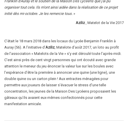
Franklin d’Auray et le soutien de la Maison Des Lycéens que j'ai pu
organiser tout cela. Ils m'ont ainsi aidée dans la réalisation de ce projet
initié dès mi-octobre. Je les remercie tous.
»
Aziliz
, Matelot de la Vie 2017
C’était le 18 mars 2018 dans les locaux du Lycée Benjamin Franklin à
Auray (56). A l’initiative d’
Aziliz
, Matelote d’août 2017, un loto au profit
de l’association « Matelots de la Vie » s’y est déroulé toute l’après-midi.
C’est ainsi près de cent vingt personnes qui ont écouté avec grande
attention le meneur du jeu énoncer la valeur lue sur les boules avec
l’espérance d’être la première à annoncer une quine (une ligne), une
double quine ou un carton plein ! Aux entractes ménagées pour
permettre aux joueurs de laisser s’évacuer le stress d’une telle
concentration, les jeunes de la Maison Des Lycéens proposaient les
gâteaux qu’ils avaient eux-mêmes confectionnés pour cette
manifestation amicale.