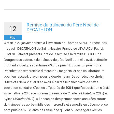
Remise du traîneau du Père Noël de
12
DECATHLON
Fév
C'était le 27 janvier dernier. A l'invitation de Thomas MINOT directeur du
magasin
DECATHLON
de Saint-Nazaire, Françoise LEVAUX et Patrick
LEMESLE étaient présents lors de la remise à la famille DOUCET de
Donges des cadeaux du traîneau du père Noël dont elle avait estimé le
montant à quelques centimes d'€uros près ! L'occasion pour notre
Président de remercier le directeur du magasin, et ses collaborateurs
pour leur accueil, d'avoir pour la deuxième année consécutive choisi
"Matelots de la Vie" et d'en avoir ainsi fait le bénéficiaire de cette
opération solidaire. C'est en effet près de
500 €
que l'association s'était
vu remettre le 23 décembre en présence de Charlène (
Matelote 2015
) et
Kylian (
Matelot 2017
). A l'occasion des permanences assurées autour
du traîneau les après-midis des mercredis et samedis en décembre, ce
sont plus de 320 clients de l'enseigne qui ont pu échanger avec les