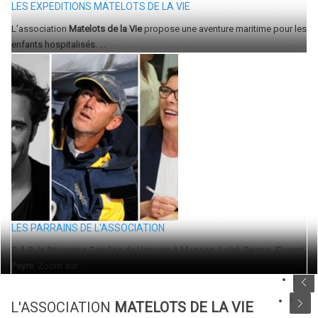
LES EXPEDITIONS MATELOTS DE LA VIE
L’association
Matelots de la Vie
propose une aventure maritime pour les
enfants hospitalisés. ...
LES PARRAINS DE L'ASSOCIATION
S.A.R. la Princesse Caroline de Hanovre à Monaco,
Loïck Peyron,
Florent
Peyre
. Zoom sur ...
L'ASSOCIATION
MATELOTS DE LA VIE