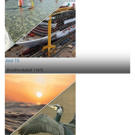
Jour 15
{loadmoduleid 1167}