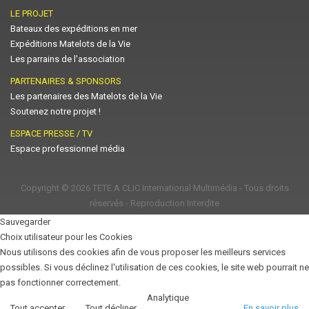
LE PROJET
Bateaux des expéditions en mer
Expéditions Matelots de la Vie
Les parrains de l'association
PARTENAIRES & SPONSORS
Les partenaires des Matelots de la Vie
Soutenez notre projet !
ESPACE PRESSE / TV
Espace professionnel média
Copyright © 2026
TETE A CLIC International Multimédia
- Tous droits
réservés - Reproduction Interdite
Sauvegarder
Choix utilisateur pour les Cookies
Nous utilisons des cookies afin de vous proposer les meilleurs services
possibles. Si vous déclinez l'utilisation de ces cookies, le site web pourrait ne
pas fonctionner correctement.
Analytique
Tout accepter
Tout décliner
En savoir plus