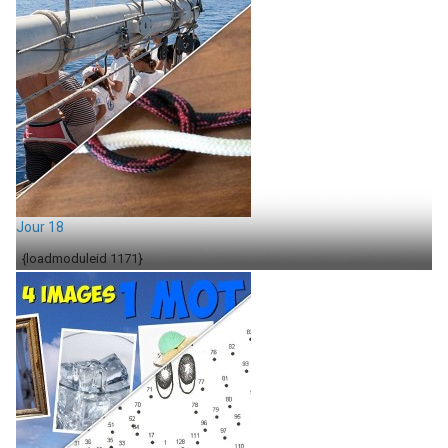
Jour 18
{loadmoduleid 1171}