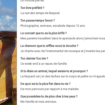
Un monde parfait.
Ton livre préféré ?
La nuit des temps
de Barjavel.
Ton passe-temps favori ?
Photographie, animaux, escalade depuis 12 ans.
Le concert que tu as le plus kiffé ?
Mes parents travaillent dans le spectacle alors j’aime bien tous 
La chanson que tu siffles sous la douche ?
Je chante avec de l’instrumental de musique et j’invente les par
Ton dernier fou rire ?
Ce week-end à un repas de famille.
Si tu étais un animal, lequel serais-tu et pourquoi ?
Le léopard car j’ai des tâches sur le corps et petite on m’appela
De quoi es-tu le plus fier dans ta vie ?
De mon parcours par rapport à ma maladie.
Que possèdes-tu de plus cher à tes yeux ?
Ma famille et mes animaux.