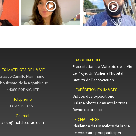
L’ASSOCIATION
Présentation de Matelots de la Vie
LES MATELOTS DE LA VIE
Le Projet Un Voilier à l'hôpital
Espace Camille Flammarion
Statuts de l'association
 boulevard de la République
44380 PORNICHET
L’EXPÉDITION EN IMAGES
Vidéos des expéditions
Téléphone
Galerie photos des expéditions
06.44.13.07.61
Revue de presse
Courriel
LE CHALLENGE
asso@matelots-vie.com
Challenge des Matelots de la Vie
Le concours pour participer