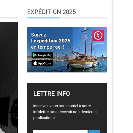
EXPÉDITION
2025 !
LETTRE
INFO
Inscrivez-vous par courriel à notre
infolettre pour recevoir nos dernières
publications !