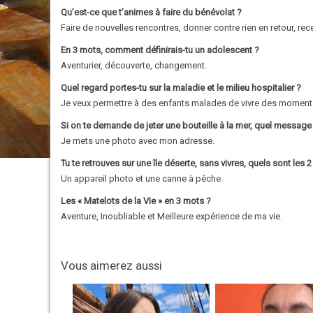
Qu’est-ce que t’animes à faire du bénévolat ?
Faire de nouvelles rencontres, donner contre rien en retour, rec
En 3 mots, comment définirais-tu un adolescent ?
Aventurier, découverte, changement.
Quel regard portes-tu sur la maladie et le milieu hospitalier ?
Je veux permettre à des enfants malades de vivre des moments 
Si on te demande de jeter une bouteille à la mer, quel message 
Je mets une photo avec mon adresse.
Tu te retrouves sur une île déserte, sans vivres, quels sont les 2
Un appareil photo et une canne à pêche.
Les « Matelots de la Vie » en 3 mots ?
Aventure, Inoubliable et Meilleure expérience de ma vie.
Vous aimerez aussi